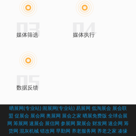
媒体筛选
媒体执行
数据反馈
晒展网(专业站)
闹展网(专业站)
易展网
低淘展会
展会联
盟
促展会
展会网
奥展网
展会之家
晒展免费版
全球会展
网
筹展网
速展会
展信网
参展网
聚展会
财发网
速企网
筹
货网
混灰机械
错改网
早勤网
养老服务网
养老之家
凑缘